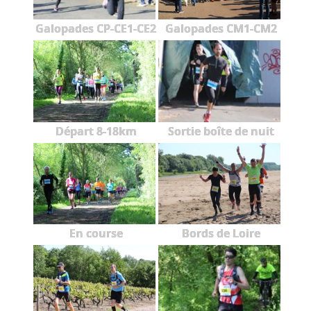
Galopades CP-CE1-CE2
Galopades CM1-CM2
Départ 8-18km
Sortie boîte de nuit
En course
Bords de Loire