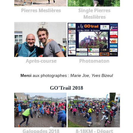
Pierres Meslières
Single Pierres
Meslières
Après-course
Photomaton
Merci
aux photographes :
Marie Joe, Yves Bizeul
GO'Trail 2018
Galopades 2018
8-18KM - Départ