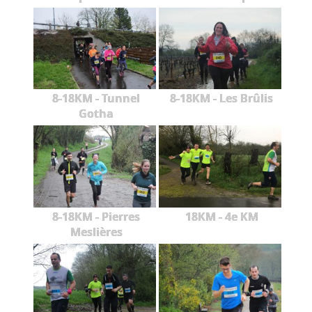
8-18KM - Tunnel
8-18KM - Les Brûlis
Gotha
8-18KM - Pierres
18KM - 4e KM
Meslières