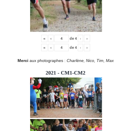
«
‹
de
4
›
»
«
‹
de
4
›
»
Merci
aux photographes :
Charlène, Nico, Tim, Max
2021 - CM1-CM2