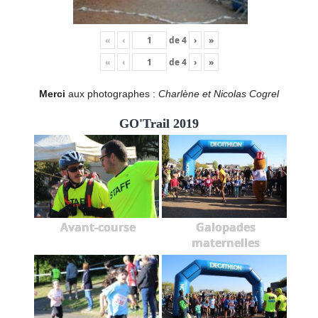
«
‹
de
4
›
»
«
‹
de
4
›
»
Merci
aux photographes :
Charlène et Nicolas Cogrel
GO'Trail 2019
Avant-course
Galopades
maternelles