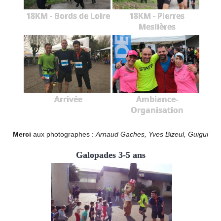
18KM - Bords de Loire
18KM - Pierres
Meslières
Arrivée
Ambiance-
Organisation
Merci
aux photographes :
Arnaud Gaches, Yves Bizeul, Guigui
Galopades 3-5 ans