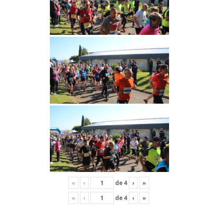
«
‹
de
4
›
»
«
‹
de
4
›
»