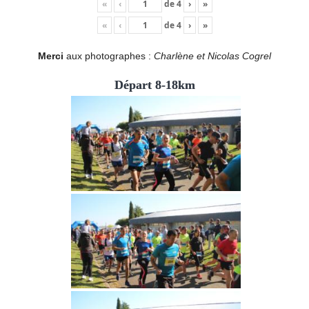
«
‹
de
4
›
»
«
‹
de
4
›
»
Merci
aux photographes :
Charlène et Nicolas Cogrel
Départ 8-18km