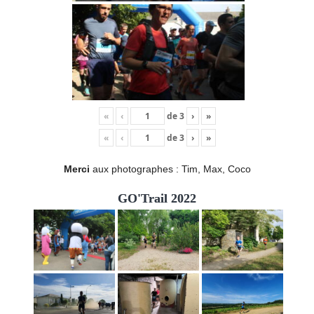
«
‹
de
3
›
»
«
‹
de
3
›
»
Merci
aux photographes : Tim, Max, Coco
GO'Trail 2022