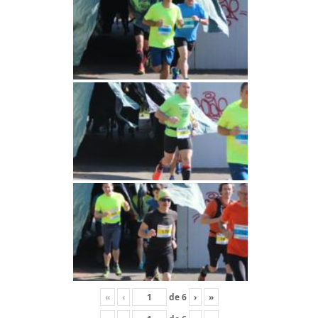
«
‹
de
6
›
»