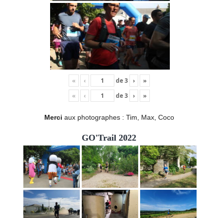
«
‹
de
3
›
»
«
‹
de
3
›
»
Merci
aux photographes : Tim, Max, Coco
GO'Trail 2022