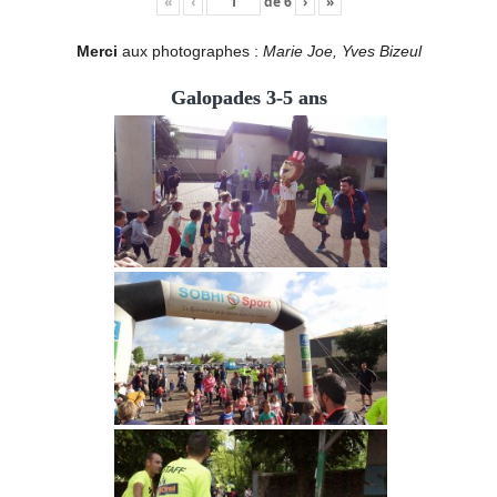
«
‹
de
6
›
»
Merci
aux photographes :
Marie Joe, Yves Bizeul
Galopades 3-5 ans