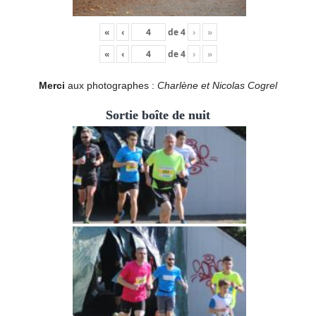
«
‹
de
4
›
»
«
‹
de
4
›
»
Merci
aux photographes :
Charlène et Nicolas Cogrel
Sortie boîte de nuit