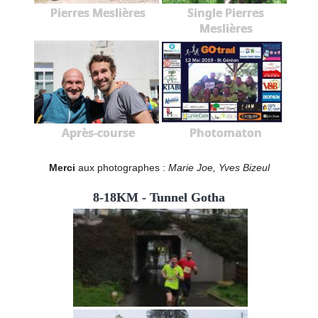
Pierres Meslières
Single Pierres
Meslières
Après-course
Photomaton
Merci
aux photographes :
Marie Joe, Yves Bizeul
8-18KM - Tunnel Gotha