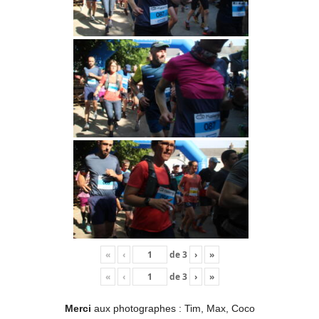
«
‹
de
3
›
»
«
‹
de
3
›
»
Merci
aux photographes : Tim, Max, Coco