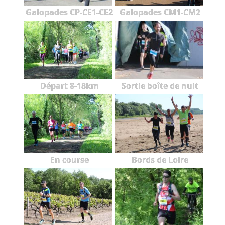
Galopades CP-CE1-CE2
Galopades CM1-CM2
Départ 8-18km
Sortie boîte de nuit
En course
Bords de Loire