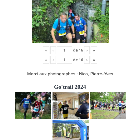
«
‹
de
16
›
»
«
‹
de
16
›
»
Merci aux photographes : Nico, Pierre-Yves
Go'trail 2024