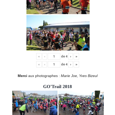
«
‹
de
4
›
»
«
‹
de
4
›
»
Merci
aux photographes :
Marie Joe, Yves Bizeul
GO'Trail 2018