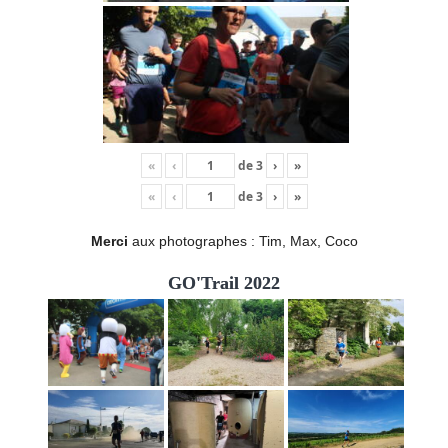
«
‹
de
3
›
»
«
‹
de
3
›
»
Merci
aux photographes : Tim, Max, Coco
GO'Trail 2022