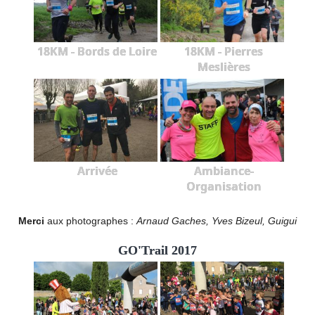
18KM - Bords de Loire
18KM - Pierres
Meslières
Arrivée
Ambiance-
Organisation
Merci
aux photographes :
Arnaud Gaches, Yves Bizeul, Guigui
GO'Trail 2017