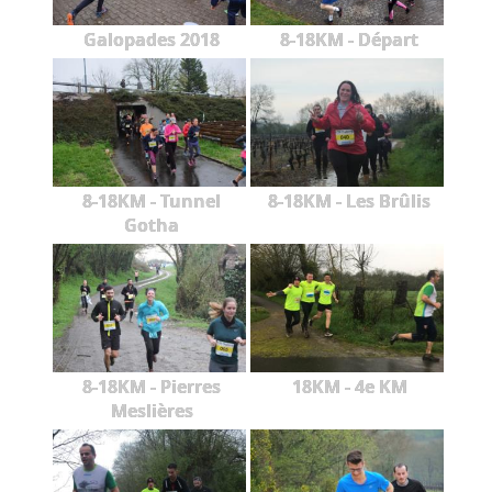
Galopades 2018
8-18KM - Départ
8-18KM - Tunnel
8-18KM - Les Brûlis
Gotha
8-18KM - Pierres
18KM - 4e KM
Meslières