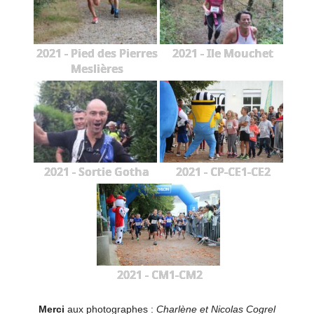
2021 - Pied des Pierres
2021 - Ile Mouchet
Meslières
2021 - Sortie Gotha
2021 - CP-CE1-CE2
2021 - CM1-CM2
Merci
aux photographes :
Charlène et Nicolas Cogrel