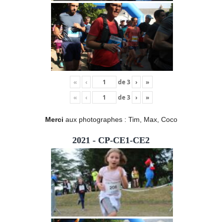
«
‹
de
3
›
»
«
‹
de
3
›
»
Merci
aux photographes : Tim, Max, Coco
2021 - CP-CE1-CE2