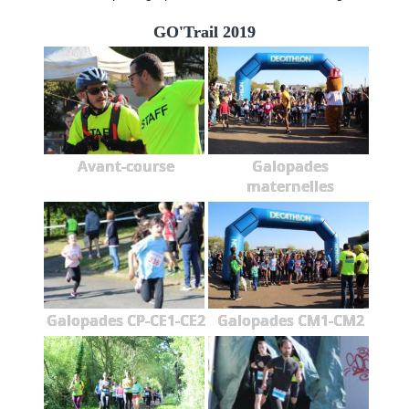
GO'Trail 2019
Avant-course
Galopades
maternelles
Galopades CP-CE1-CE2
Galopades CM1-CM2