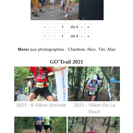
«
‹
de
4
›
»
«
‹
de
4
›
»
Merci
aux photographes :
Charlène, Nico, Tim, Max
GO'Trail 2021
2021 - 9-16km Arrivée
2021 - 16km De La
Haut