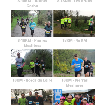
8-18KM - Tunnel
8-18KM - Les Brûlis
Gotha
8-18KM - Pierres
18KM - 4e KM
Meslières
18KM - Bords de Loire
18KM - Pierres
Meslières