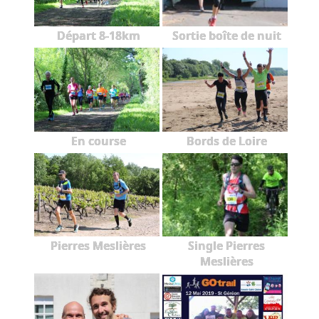
Départ 8-18km
Sortie boîte de nuit
En course
Bords de Loire
Pierres Meslières
Single Pierres
Meslières