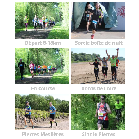
Départ 8-18km
Sortie boîte de nuit
En course
Bords de Loire
Pierres Meslières
Single Pierres