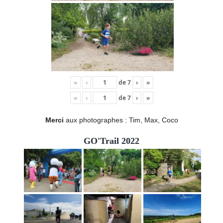
«
‹
de
7
›
»
«
‹
de
7
›
»
Merci
aux photographes : Tim, Max, Coco
GO'Trail 2022