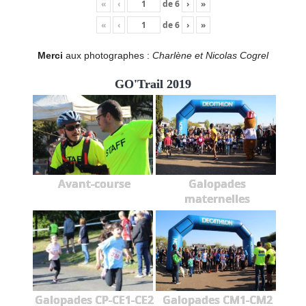
«
‹
de
6
›
»
«
‹
de
6
›
»
Merci
aux photographes :
Charlène et Nicolas Cogrel
GO'Trail 2019
Avant-course
Galopades
maternelles
Galopades CP-CE1-CE2
Galopades CM1-CM2