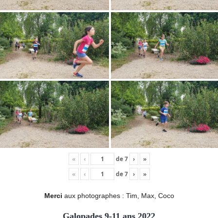
«
‹
de
7
›
»
«
‹
de
7
›
»
Merci
aux photographes : Tim, Max, Coco
Galopades 9-11 ans 2022