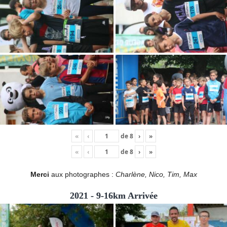
«
‹
de
8
›
»
«
‹
de
8
›
»
Merci
aux photographes :
Charlène, Nico, Tim, Max
2021 - 9-16km Arrivée