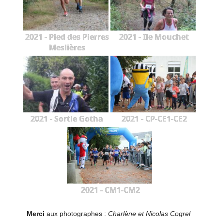
2021 - Pied des Pierres
2021 - Ile Mouchet
Meslières
2021 - Sortie Gotha
2021 - CP-CE1-CE2
2021 - CM1-CM2
Merci
aux photographes :
Charlène et Nicolas Cogrel