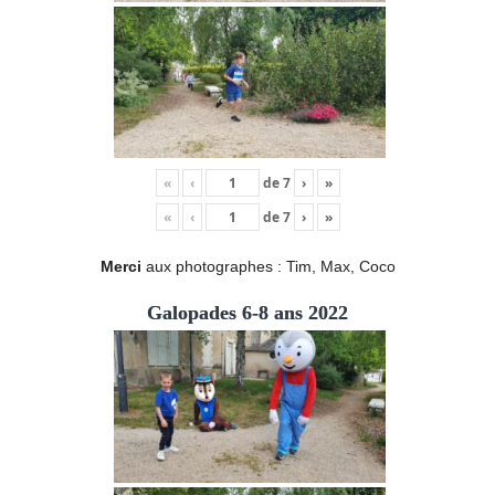
«
‹
de
7
›
»
«
‹
de
7
›
»
Merci
aux photographes : Tim, Max, Coco
Galopades 6-8 ans 2022