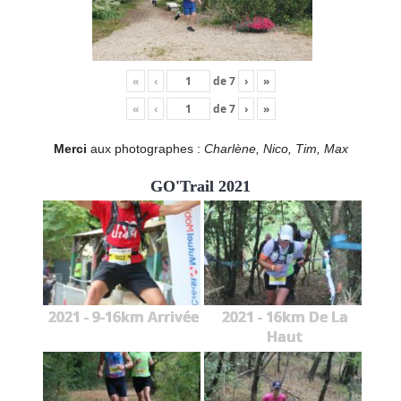
«
‹
de
7
›
»
«
‹
de
7
›
»
Merci
aux photographes :
Charlène, Nico, Tim, Max
GO'Trail 2021
2021 - 9-16km Arrivée
2021 - 16km De La
Haut