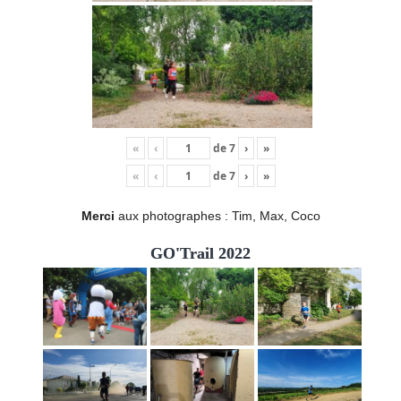
«
‹
de
7
›
»
«
‹
de
7
›
»
Merci
aux photographes : Tim, Max, Coco
GO'Trail 2022