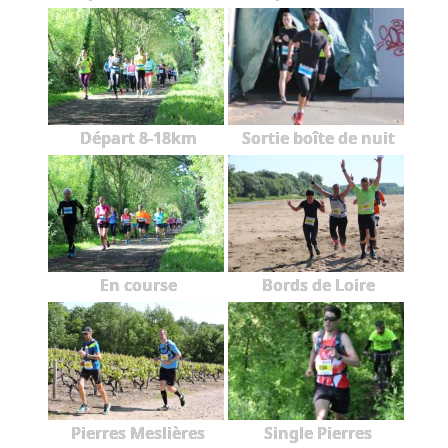
Départ 8-18km
Sortie boîte de nuit
En course
Bords de Loire
Pierres Meslières
Single Pierres