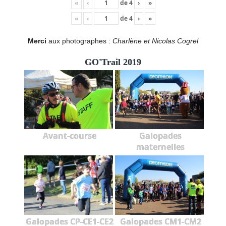
«
‹
de
4
›
»
«
‹
de
4
›
»
Merci
aux photographes :
Charlène et Nicolas Cogrel
GO'Trail 2019
Avant-course
Galopades
maternelles
Galopades CP-CE1-CE2
Galopades CM1-CM2