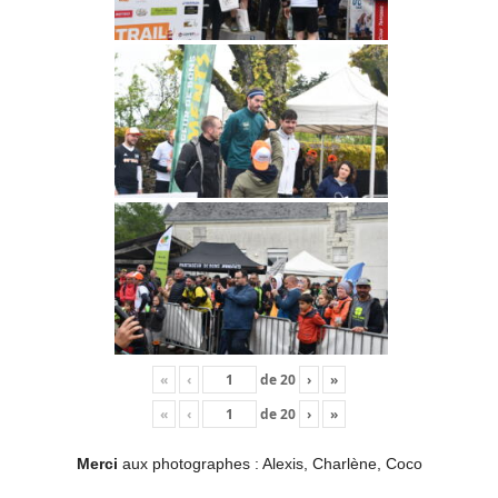
«
‹
de
20
›
»
«
‹
de
20
›
»
Merci
aux photographes : Alexis, Charlène, Coco