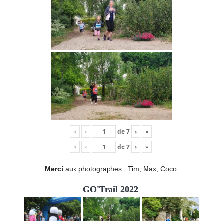
«
‹
de
7
›
»
«
‹
de
7
›
»
Merci
aux photographes : Tim, Max, Coco
GO'Trail 2022