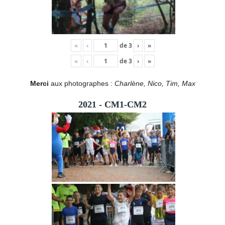
«
‹
de
3
›
»
«
‹
de
3
›
»
Merci
aux photographes :
Charlène, Nico, Tim, Max
2021 - CM1-CM2