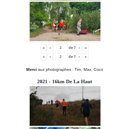
«
‹
de
7
›
»
«
‹
de
7
›
»
Merci
aux photographes : Tim, Max, Coco
2021 - 16km De La Haut