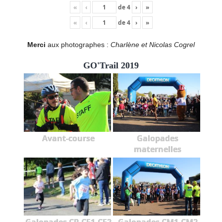
«
‹
de
4
›
»
«
‹
de
4
›
»
Merci
aux photographes :
Charlène et Nicolas Cogrel
GO'Trail 2019
Avant-course
Galopades
maternelles