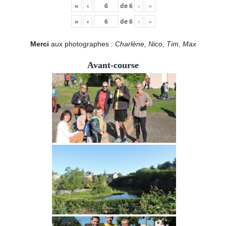
«
‹
de
6
›
»
«
‹
de
6
›
»
Merci
aux photographes :
Charlène, Nico, Tim, Max
Avant-course