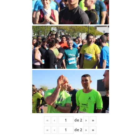
«
‹
de
2
›
»
«
‹
de
2
›
»