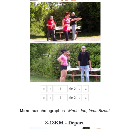
«
‹
de
2
›
»
«
‹
de
2
›
»
Merci
aux photographes :
Marie Joe, Yves Bizeul
8-18KM - Départ