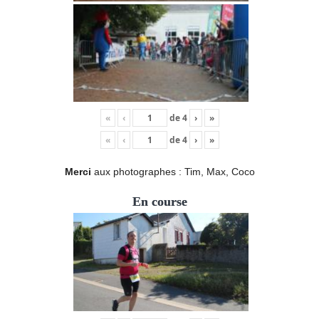
«
‹
de
4
›
»
«
‹
de
4
›
»
Merci
aux photographes : Tim, Max, Coco
En course