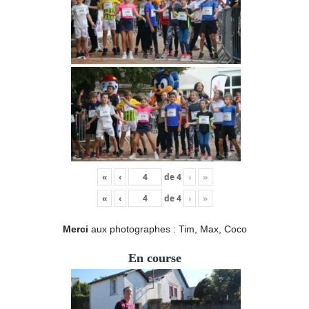
«
‹
de
4
›
»
«
‹
de
4
›
»
Merci
aux photographes : Tim, Max, Coco
En course