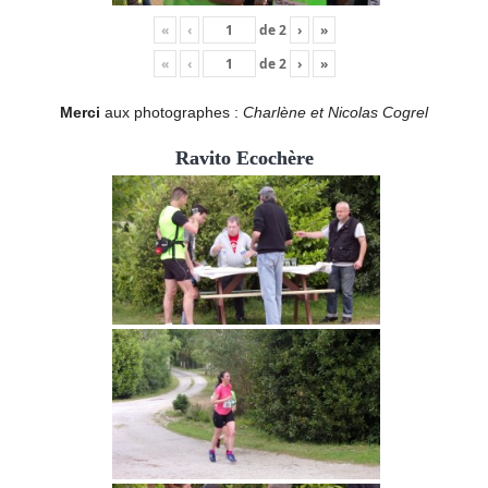
«
‹
de
2
›
»
«
‹
de
2
›
»
Merci
aux photographes :
Charlène et Nicolas Cogrel
Ravito Ecochère