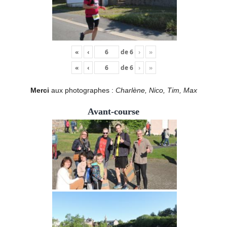
«
‹
de
6
›
»
«
‹
de
6
›
»
Merci
aux photographes :
Charlène, Nico, Tim, Max
Avant-course