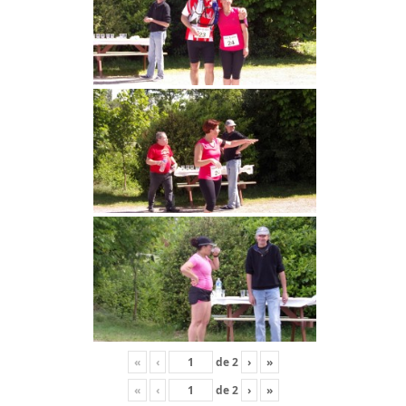
«
‹
de
2
›
»
«
‹
de
2
›
»