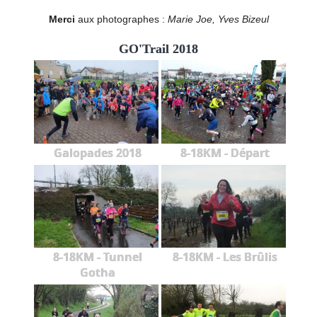
Merci
aux photographes :
Marie Joe, Yves Bizeul
GO'Trail 2018
Galopades 2018
8-18KM - Départ
8-18KM - Tunnel
8-18KM - Les Brûlis
Gotha