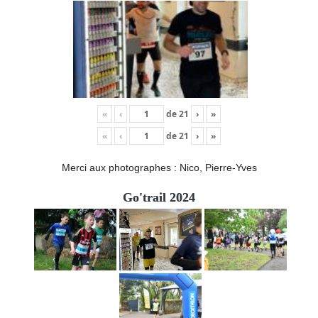
«
‹
de
21
›
»
«
‹
de
21
›
»
Merci aux photographes : Nico, Pierre-Yves
Go'trail 2024