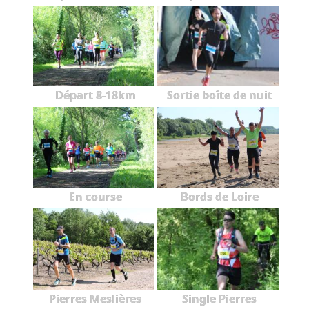
Départ 8-18km
Sortie boîte de nuit
En course
Bords de Loire
Pierres Meslières
Single Pierres