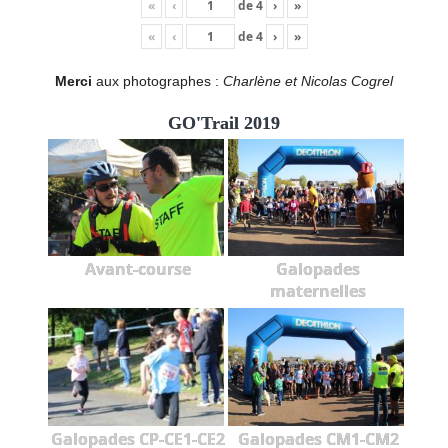
«
‹
de
4
›
»
«
‹
de
4
›
»
Merci
aux photographes :
Charlène et Nicolas Cogrel
GO'Trail 2019
Avant-course
Galopades
maternelles
Galopades CP-CE1-CE2
Galopades CM1-CM2