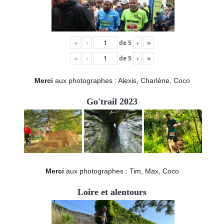
«
‹
de
5
›
»
«
‹
de
5
›
»
Merci
aux photographes : Alexis, Charlène, Coco
Go'trail 2023
Merci
aux photographes : Tim, Max, Coco
Loire et alentours