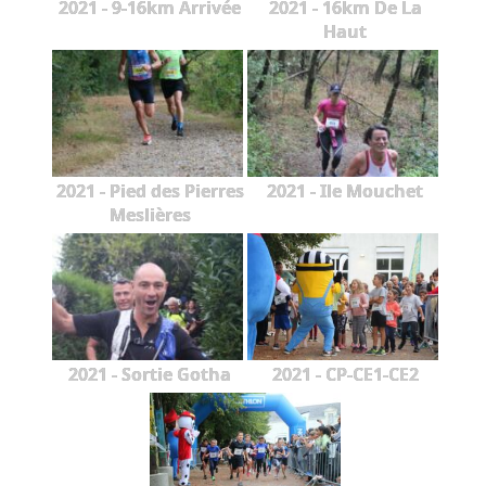
2021 - 9-16km Arrivée
2021 - 16km De La
Haut
2021 - Pied des Pierres
2021 - Ile Mouchet
Meslières
2021 - Sortie Gotha
2021 - CP-CE1-CE2