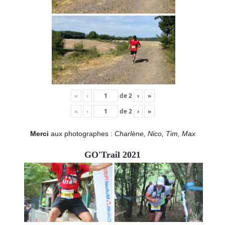
«
‹
de
2
›
»
«
‹
de
2
›
»
Merci
aux photographes :
Charlène, Nico, Tim, Max
GO'Trail 2021