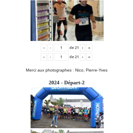
«
‹
de
21
›
»
«
‹
de
21
›
»
Merci aux photographes : Nico, Pierre-Yves
2024 - Départ-2