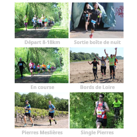
Départ 8-18km
Sortie boîte de nuit
En course
Bords de Loire
Pierres Meslières
Single Pierres