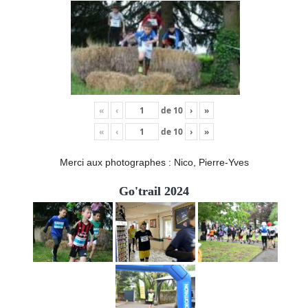
«
‹
de
10
›
»
«
‹
de
10
›
»
Merci aux photographes : Nico, Pierre-Yves
Go'trail 2024