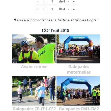
«
‹
de
4
›
»
«
‹
de
4
›
»
Merci
aux photographes :
Charlène et Nicolas Cogrel
GO'Trail 2019
Avant-course
Galopades
maternelles
Galopades CP-CE1-CE2
Galopades CM1-CM2