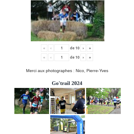
«
‹
de
10
›
»
«
‹
de
10
›
»
Merci aux photographes : Nico, Pierre-Yves
Go'trail 2024