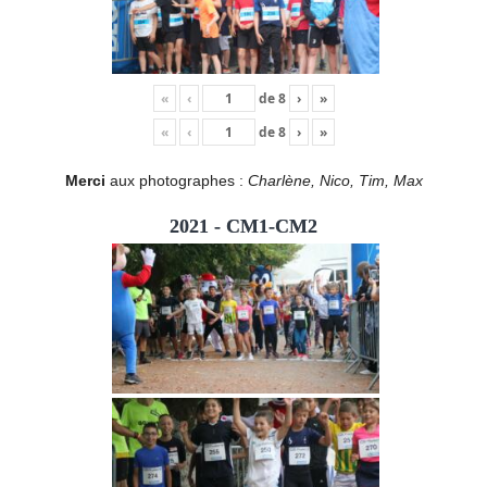
«
‹
de
8
›
»
«
‹
de
8
›
»
Merci
aux photographes :
Charlène, Nico, Tim, Max
2021 - CM1-CM2