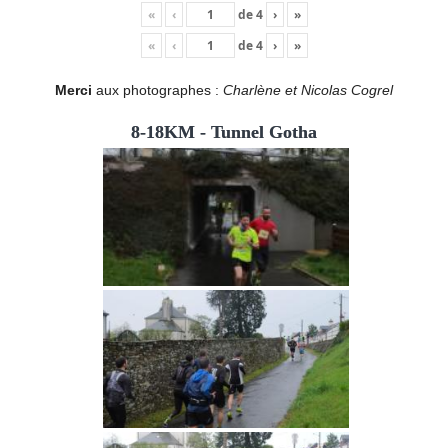
«
‹
de
4
›
»
«
‹
de
4
›
»
Merci
aux photographes :
Charlène et Nicolas Cogrel
8-18KM - Tunnel Gotha