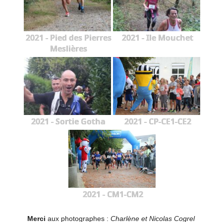
2021 - Pied des Pierres
2021 - Ile Mouchet
Meslières
2021 - Sortie Gotha
2021 - CP-CE1-CE2
2021 - CM1-CM2
Merci
aux photographes :
Charlène et Nicolas Cogrel