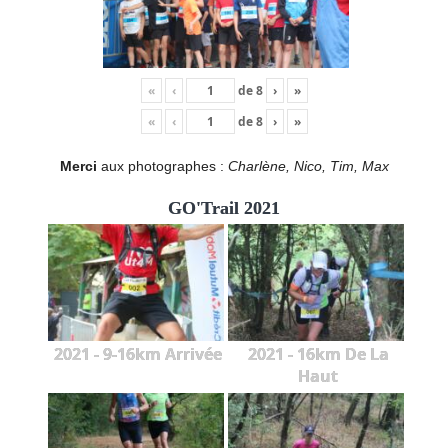
«
‹
de
8
›
»
«
‹
de
8
›
»
Merci
aux photographes :
Charlène, Nico, Tim, Max
GO'Trail 2021
2021 - 9-16km Arrivée
2021 - 16km De La
Haut