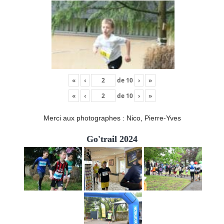
«
‹
de
10
›
»
«
‹
de
10
›
»
Merci aux photographes : Nico, Pierre-Yves
Go'trail 2024