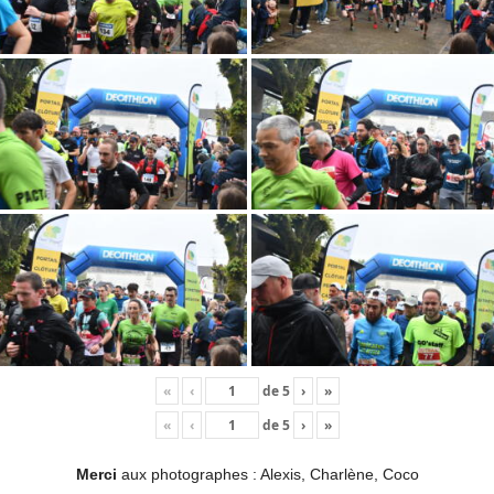
«
‹
de
5
›
»
«
‹
de
5
›
»
Merci
aux photographes : Alexis, Charlène, Coco