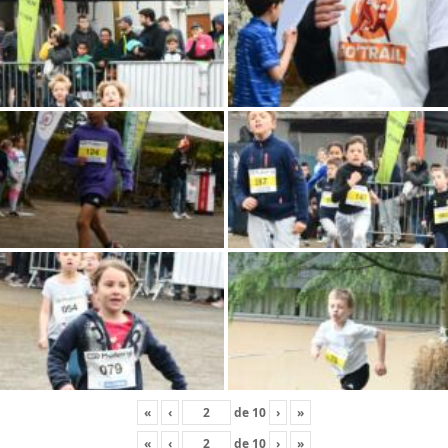
«
‹
de
10
›
»
«
‹
de
10
›
»