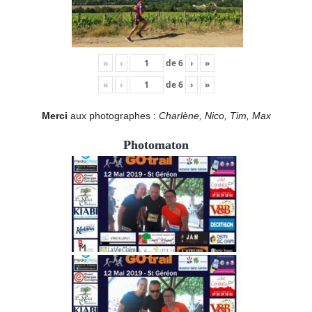
«
‹
de
6
›
»
«
‹
de
6
›
»
Merci
aux photographes :
Charlène, Nico, Tim, Max
Photomaton