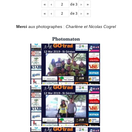
«
‹
de
3
›
»
«
‹
de
3
›
»
Merci
aux photographes :
Charlène et Nicolas Cogrel
Photomaton