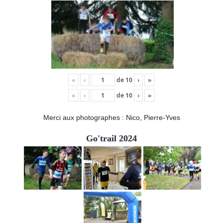
«
‹
de
10
›
»
«
‹
de
10
›
»
Merci aux photographes : Nico, Pierre-Yves
Go'trail 2024