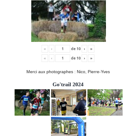
«
‹
de
10
›
»
«
‹
de
10
›
»
Merci aux photographes : Nico, Pierre-Yves
Go'trail 2024