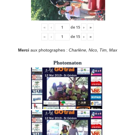
«
‹
de
15
›
»
«
‹
de
15
›
»
Merci
aux photographes :
Charlène, Nico, Tim, Max
Photomaton