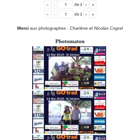
«
‹
de
3
›
»
«
‹
de
3
›
»
Merci
aux photographes :
Charlène et Nicolas Cogrel
Photomaton