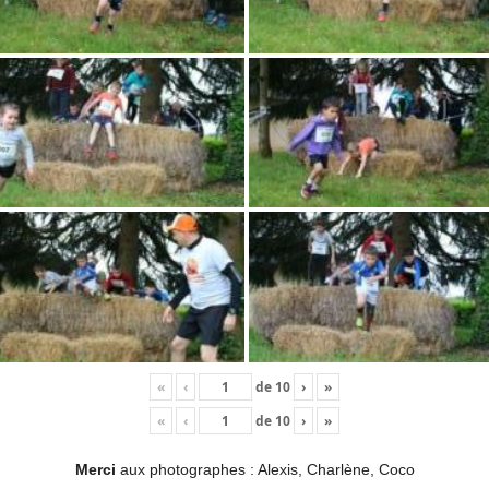
«
‹
de
10
›
»
«
‹
de
10
›
»
Merci
aux photographes : Alexis, Charlène, Coco